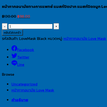
หน้ากากอนามัยทางการแพทย์ แมสก์ปิดปาก แมสก์ปิดจมูก Lov
Original
Current
฿
130.00
฿
98.00
price
price
จำนวน
was:
is:
หน้ากาก
หยิบใส่ตะกร้า
฿130.00.
฿98.00.
อนามัย
รหัสสินค้า:
LoveMask Black
หมวดหมู่:
หน้ากากอนามัย Love Mask
ทางการ
แพทย์
Facebook
แมส
Twitter
ก์
Line
ปิดปาก
แมส
Browse
ก์
Uncategorized
ปิด
หน้ากากอนามัย Love Mask
จมูก
LoveMask
คำอธิบาย
สีดำ