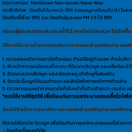
กระดาษกรอง : Meltblown Non-woven Nano-fiber
ประสิทธิภาพ : ป้องกันได้มากกว่า 95% กรองอนุภาคในระดับ 0.1 ไมค
ป้องกันเชื้อโรค 99% และ ป้องกันฝุ่นละออง PM 2.5 ได้ 99%
กรองฝุ่นและกรองละอองน้ำได้ หายใจได้สะดวก ไม่อับชื้น
วิธีการใช้งาน หน้ากากอนามัยทางการแพทย์ แมสปิดปาก แมสปิ
1. ตรวจสอบหน้ากากอนามัยตึงหย่อน ด้านมีสีอยู่ด้านนอก ด้านในสีขา
2. พับหน้ากากอนามัยตรงกึ่งกลาง ที่มีลวดคลิปจมูก และคลี่พร้อมน
3. จัดขอบลวดคลิปจมูก และคล้องสายหู เข้ากับหูทั้งสองข้าง
4. จัดคลิปรั้งจมูกให้แนบด้านบน และอีกมือดึงชายหน้ากากด้านล่าง
5. ตรวจการแนบหน้ากากอนามัยกับใบหน้าทั้งด้านซ้ายขวา-บนล่าง อย่าใ
*ควรใช้งานให้ถูกวิธี เพื่อป้องกันการแพร่ระบาดของเชื้อไวรัสโ
ข้อบ่งใช้ หน้ากากอนามัยทางการแพทย์ แมสปิดปาก แมสปิดจมู
ใช้สวมใส่ปิดปาก ปิดจมูก เพื่อป้องกันการแพร่กระจายของเชื้อโรคจ
– ป้องกันเชื้อแบคทีเรีย