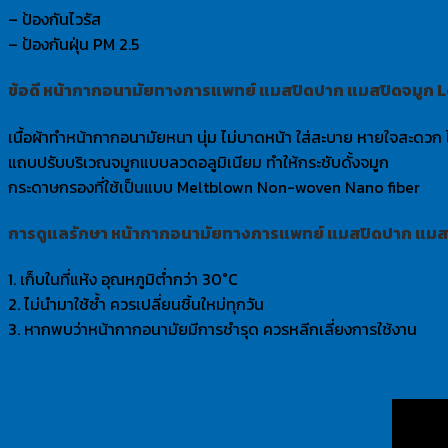
– ป้องกันไวรัส
– ป้องกันฝุ่น PM 2.5
ข้อดี หน้ากากอนามัยทางการแพทย์ แมสปิดปาก แมสปิดจมูก L
เนื้อผ้าทำหน้ากากอนามัยหนา นุ่ม ไม่บาดหน้า ใส่สะบาย หายใจสะดวก ไม
แถบปรับบริเวณจมูกแบบลวดอลูมิเนียม ทำให้กระชับดั้งจมูก
กระดาษกรองที่ใช้เป็นแบบ Meltblown Non-woven Nano fiber
การดูแลรักษา หน้ากากอนามัยทางการแพทย์ แมสปิดปาก แมสป
1. เก็บในที่แห้ง อุณหภูมิต่ำกว่า 30°C
2. ไม่นำมาใช้ซ้ำ ควรเปลี่ยนชิ้นใหม่ทุกวัน
3. หากพบว่าหน้ากากอนามัยมีการชำรุด ควรหลีกเลี่ยงการใช้งาน