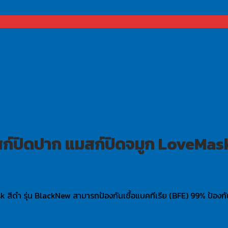
์ปิดปาก แมสก์ปิดจมูก LoveMask 
ำ รุ่น BlackNew สามารถป้องกันเชื้อแบคทีเรีย (BFE) 99% ป้องกันไว