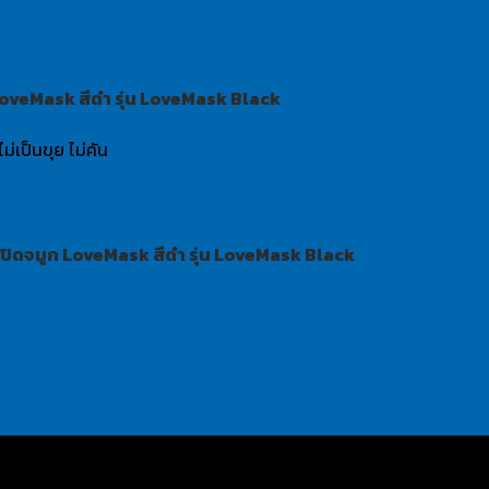
oveMask สีดำ รุ่น LoveMask Black
่เป็นขุย ไม่คัน
ิดจมูก LoveMask สีดำ รุ่น LoveMask Black