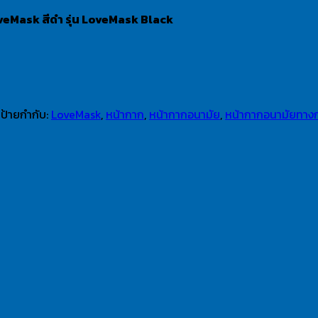
eMask สีดำ รุ่น LoveMask Black
ป้ายกำกับ:
LoveMask
,
หน้ากาก
,
หน้ากากอนามัย
,
หน้ากากอนามัยทาง