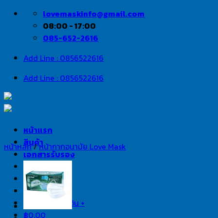
Skip
lovemaskinfo@gmail.com
to
08:00 - 17:00
content
085-652-2616
Add Line : 0856522616
Add Line : 0856522616
หน้าแรก
สินค้า
หน้าหลัก
/
หน้ากากอนามัย Love Mask
เอกสารรับรอง
สาระน่ารู้
ติดต่อเรา
แจ้งชำระเงิน
สั่งซื้อและชำระเงิน
+
฿
0.00