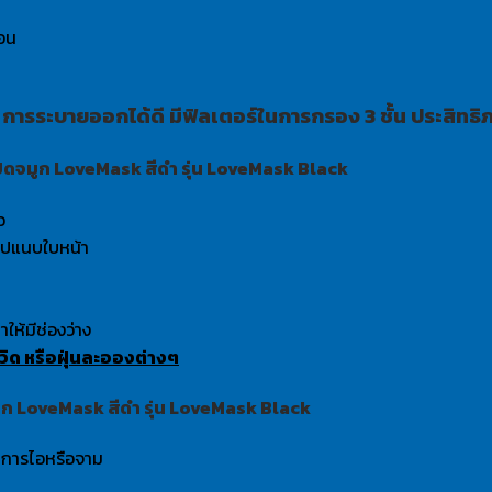
รอน
 การระบายออกได้ดี มีฟิลเตอร์ในการกรอง 3 ชั้น ประสิทธ
ดจมูก LoveMask สีดำ รุ่น LoveMask Black
ว
ำไปแนบใบหน้า
ห้มีช่องว่าง
ควิด หรือฝุ่นละอองต่างๆ
ก LoveMask สีดำ รุ่น LoveMask Black
ากการไอหรือจาม